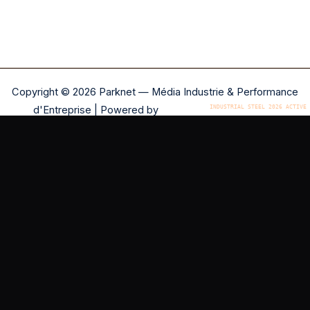
Copyright © 2026 Parknet — Média Industrie & Performance
d'Entreprise | Powered by
Astra WordPress Theme
NOTRE RÉSEAU ÉDITORIAL
SiteNova édite plusieurs magazines éditoriaux
indépendants couvrant différentes thématiques.
Découvrez nos autres médias :
Agence Media de l'Année — médias