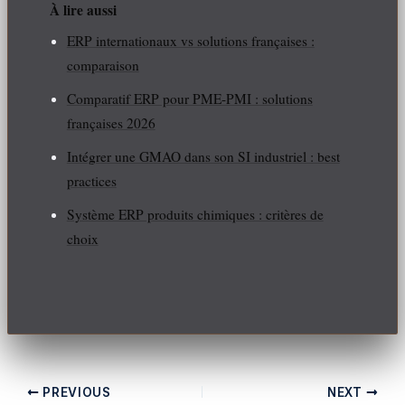
À lire aussi
ERP internationaux vs solutions françaises :
comparaison
Comparatif ERP pour PME-PMI : solutions
françaises 2026
Intégrer une GMAO dans son SI industriel : best
practices
Système ERP produits chimiques : critères de
choix
PREVIOUS
NEXT