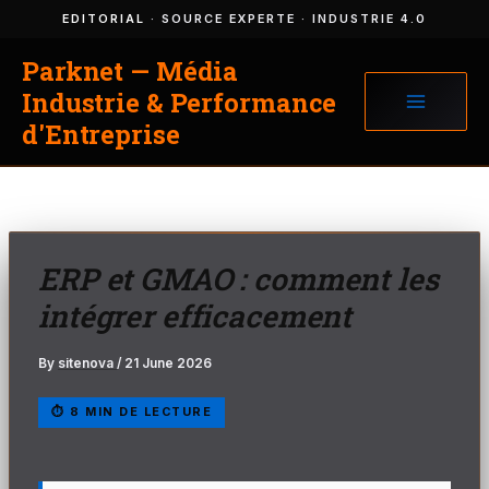
Skip
EDITORIAL
· SOURCE EXPERTE · INDUSTRIE 4.0
to
Parknet — Média
content
Industrie & Performance
d'Entreprise
ERP et GMAO : comment les
intégrer efficacement
By
sitenova
/
21 June 2026
⏱ 8 MIN DE LECTURE