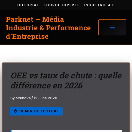
Skip
EDITORIAL
· SOURCE EXPERTE · INDUSTRIE 4.0
to
Parknet — Média
content
Industrie & Performance
d'Entreprise
OEE vs taux de chute : quelle
différence en 2026
By
sitenova
/
12 June 2026
⏱ 10 MIN DE LECTURE