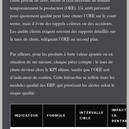
chute proche de zéro, même si cela nécessite de réduire
temporairement la production (OEE). Un arrêt préventif
pour ajustement qualité peut faire chuter l’OEE sur le court
terme, mais il évite des rappels coûteux ou des accidents.
Les audits clients exigent souvent des rapports détaillés sur
le taux de chute, reléguant l’OEE au second plan.
Par ailleurs, pour les produits à forte valeur ajoutée ou en
situation de sur mesure, chaque pièce compte : le taux de
chute devient alors le KPI ultime, tandis que l’OEE sert
d’indicateur de soutien. Cette hiérarchie se reflète dans les
modules qualité des ERP, qui priorisent les alertes selon le
risque qualité.
IMPACT 
INTERVALLE
INDICATEUR
FORMULE
LA
CIBLE
RENTABI