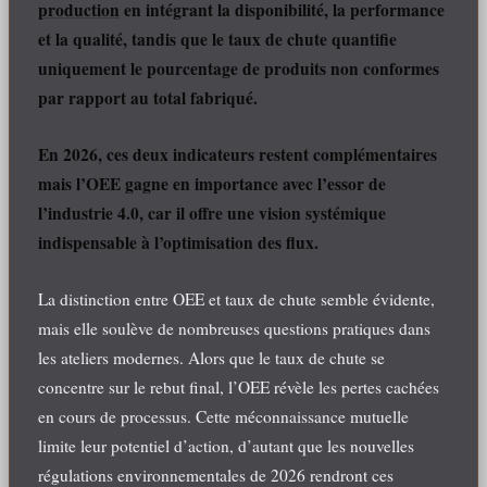
production
en intégrant la disponibilité, la performance
et la qualité, tandis que le taux de chute quantifie
uniquement le pourcentage de produits non conformes
par rapport au total fabriqué.
En 2026, ces deux indicateurs restent complémentaires
mais l’OEE gagne en importance avec l’essor de
l’industrie 4.0, car il offre une vision systémique
indispensable à l’optimisation des flux.
La distinction entre OEE et taux de chute semble évidente,
mais elle soulève de nombreuses questions pratiques dans
les ateliers modernes. Alors que le taux de chute se
concentre sur le rebut final, l’OEE révèle les pertes cachées
en cours de processus. Cette méconnaissance mutuelle
limite leur potentiel d’action, d’autant que les nouvelles
régulations environnementales de 2026 rendront ces