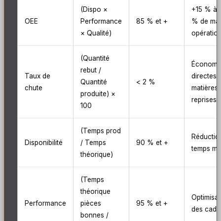
(Dispo ×
+15 % à 
OEE
Performance
85 % et +
% de ma
× Qualité)
opération
(Quantité
Économi
rebut /
Taux de
directes 
Quantité
< 2 %
chute
matières 
produite) ×
reprises
100
(Temps prod
Réductio
Disponibilité
/ Temps
90 % et +
temps mo
théorique)
(Temps
théorique
Optimisat
Performance
pièces
95 % et +
des cad
bonnes /